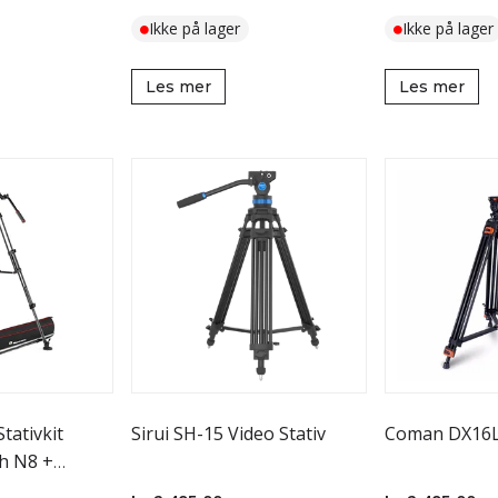
Ikke på lager
Ikke på lager
Les mer
Les mer
ativkit
Sirui SH-15 Video Stativ
Coman DX16Ls
ch N8 +
fiber