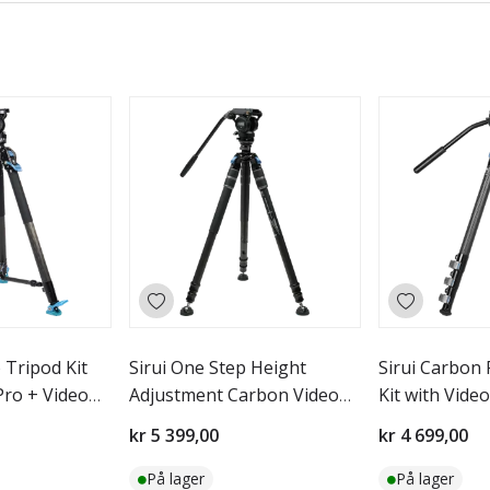
 Tripod Kit
Sirui One Step Height
Sirui Carbon 
Pro + Video
Adjustment Carbon Video
Kit with Vide
Tripod Kit SVS
VA-5X
kr 5 399,00
kr 4 699,00
På lager
På lager