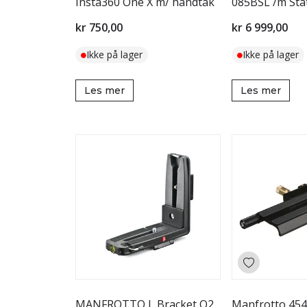
Insta360 One X m/ håndtak
085BSL /m Sta
kr 750,00
kr 6 999,00
Ikke på lager
Ikke på lager
Les mer
Les mer
MANFROTTO L Bracket Q2
Manfrotto 454