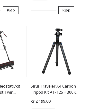
Kjøp
Kjøp
eostativkit
Sirui Traveler X-I Carbon
ast Twin
Tripod Kit AT-125 +B00K
Ballhead
kr 2 199,00