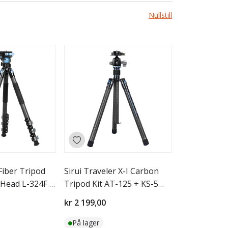
Nullstill
Fiber Tripod
Sirui Traveler X-I Carbon
oHead L-324F +
Tripod Kit AT-125 + KS-5
Ballhead
kr 2 199,00
På lager