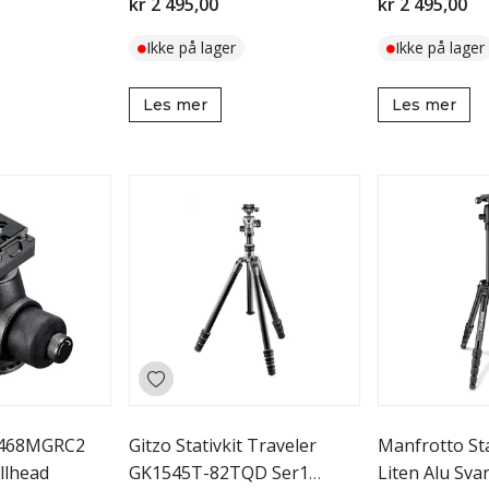
kr 2 495,00
kr 2 495,00
Ikke på lager
Ikke på lager
Les mer
Les mer
468MGRC2
Gitzo Stativkit Traveler
Manfrotto Sta
llhead
GK1545T-82TQD Ser1
Liten Alu Svar