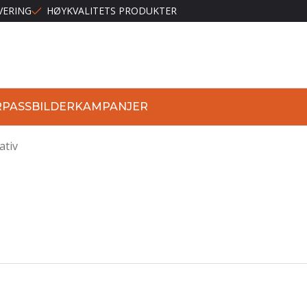
VERING
HØYKVALITETS PRODUKTER
R
PASSBILDER
KAMPANJER
ativ