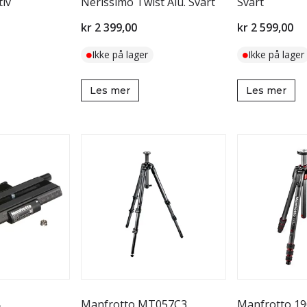
tiv
Nerissimo Twist Alu. Svart
Svart
kr 2 399,00
kr 2 599,00
Ikke på lager
Ikke på lager
Les mer
Les mer
Manfrotto MT057C3
Manfrotto 19