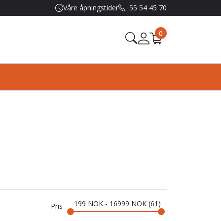
Våre åpningstider
55 54 45 70
0
199
NOK
-
16999
NOK
61
Pris