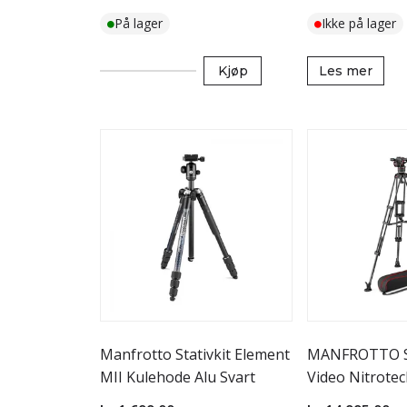
På lager
Ikke på lager
Kjøp
Les mer
Manfrotto Stativkit Element
MANFROTTO St
MII Kulehode Alu Svart
Video Nitrote
545GCF Karbon