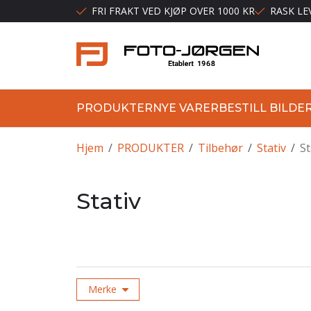
FRI FRAKT VED KJØP OVER 1000 KR
RASK LE
PRODUKTER
NYE VARER
BESTILL BILDE
Hjem
/
PRODUKTER
/
Tilbehør
/
Stativ
/
St
Stativ
Merke