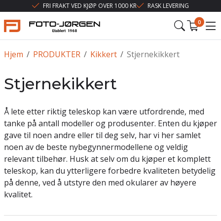
FRI FRAKT VED KJØP OVER 1000 KR
RASK LEVERING
0
Hjem
/
PRODUKTER
/
Kikkert
/
Stjernekikkert
Stjernekikkert
Å lete etter riktig teleskop kan være utfordrende, med
tanke på antall modeller og produsenter. Enten du kjøper
gave til noen andre eller til deg selv, har vi her samlet
noen av de beste nybegynnermodellene og veldig
relevant tilbehør. Husk at selv om du kjøper et komplett
teleskop, kan du ytterligere forbedre kvaliteten betydelig
på denne, ved å utstyre den med okularer av høyere
kvalitet.