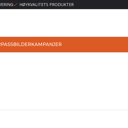
VERING
HØYKVALITETS PRODUKTER
R
PASSBILDER
KAMPANJER