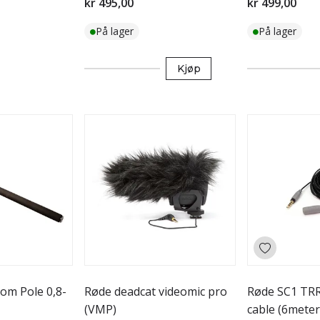
kr 495,00
kr 499,00
På lager
På lager
Kjøp
om Pole 0,8-
Røde deadcat videomic pro
Røde SC1 TRR
(VMP)
cable (6meter