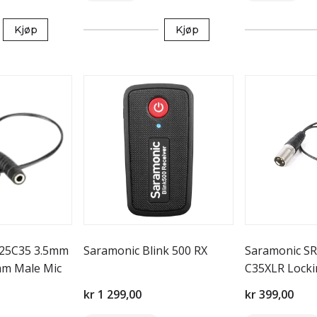
Kjøp
Kjøp
-25C35 3.5mm
Saramonic Blink 500 RX
Saramonic S
mm Male Mic
C35XLR Locki
3.5mm Out
kr 1 299,00
kr 399,00