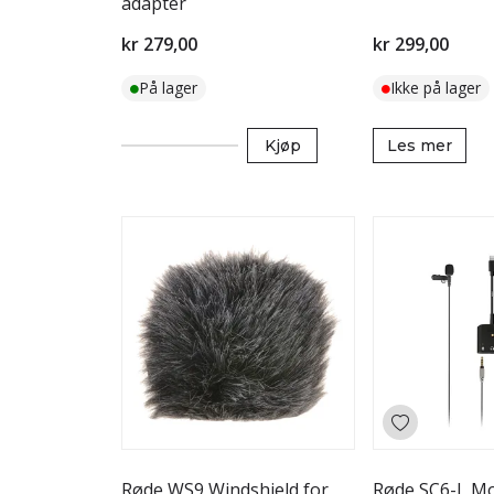
adapter
kr 279,00
kr 299,00
På lager
Ikke på lager
Kjøp
Les mer
Røde WS9 Windshield for
Røde SC6-L Mo