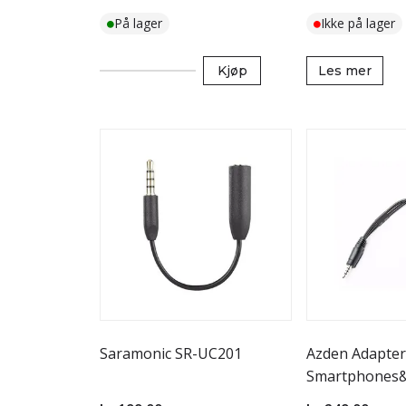
På lager
Ikke på lager
Kjøp
Les mer
Saramonic SR-UC201
Azden Adapter
Smartphones&
MI