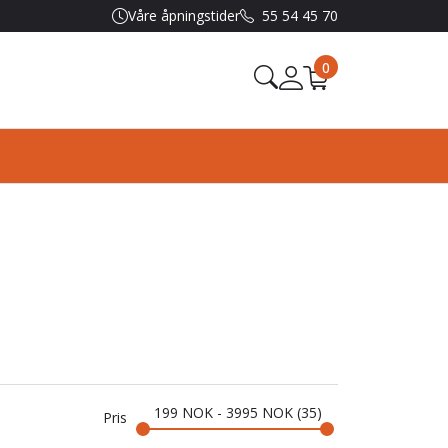
Våre åpningstider
55 54 45 70
0
199
NOK
-
3995
NOK
35
Pris