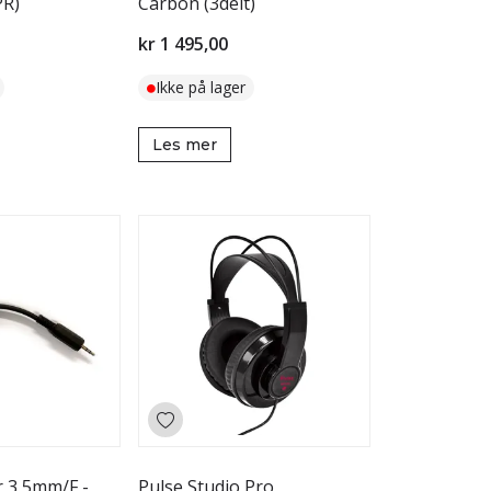
R)
Carbon (3delt)
kr 1 495,00
Ikke på lager
Les mer
r 3,5mm/F -
Pulse Studio Pro