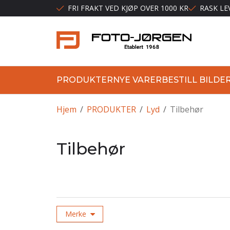
FRI FRAKT VED KJØP OVER 1000 KR
RASK LE
PRODUKTER
NYE VARER
BESTILL BILDE
Hjem
/
PRODUKTER
/
Lyd
/
Tilbehør
Tilbehør
Merke