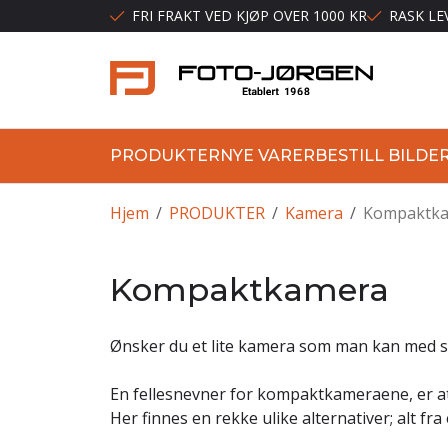
FRI FRAKT VED KJØP OVER 1000 KR
RASK LE
PRODUKTER
NYE VARER
BESTILL BILDE
Hjem
/
PRODUKTER
/
Kamera
/
Kompaktk
Kompaktkamera
Ønsker du et lite kamera som man kan med s
En fellesnevner for kompaktkameraene, er at 
Her finnes en rekke ulike alternativer; alt