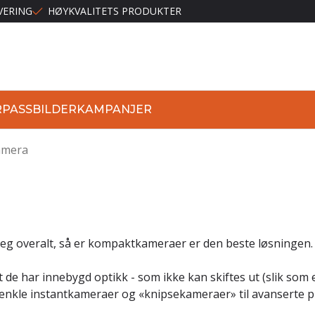
VERING
HØYKVALITETS PRODUKTER
R
PASSBILDER
KAMPANJER
amera
eg overalt, så er kompaktkameraer er den beste løsningen.
de har innebygd optikk - som ikke kan skiftes ut (slik som 
 fra enkle instantkameraer og «knipsekameraer» til avansert