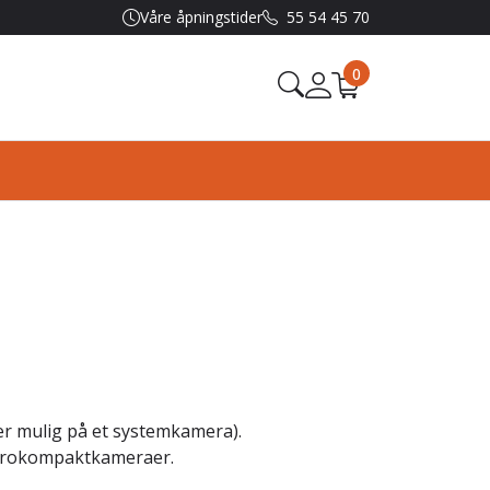
Våre åpningstider
55 54 45 70
0
er mulig på et
systemkamera)
.
e prokompaktkameraer.