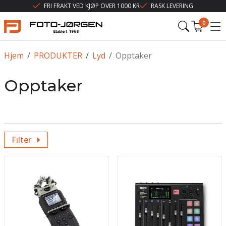
FRI FRAKT VED KJØP OVER 1000 KR
RASK LEVERING
0
Hjem
/
PRODUKTER
/
Lyd
/
Opptaker
Opptaker
Filter