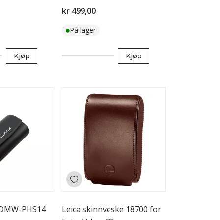
kr 499,00
På lager
Kjøp
Kjøp
e DMW-PHS14
Leica skinnveske 18700 for