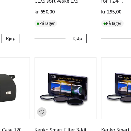
CLX5 sort veske LX5
for TZ4-
7/TZ11/TZ15
kr 650,00
kr 295,00
På lager
På lager
Kjøp
Kjøp
 Case 120
Kenko Smart Filter 3-Kit
Kenko Smart F