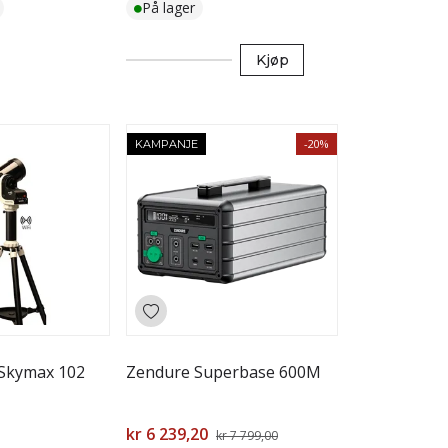
På lager
Kjøp
-20%
KAMPANJE
Skymax 102
Zendure Superbase 600M
kr 6 239,20
kr 7 799,00