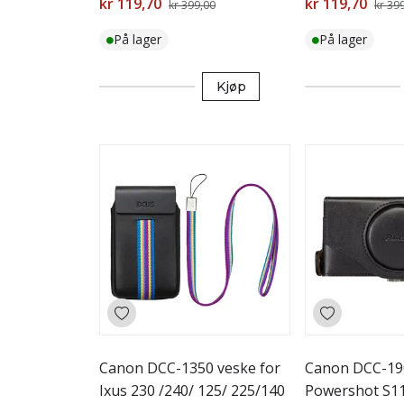
kr 119,70
kr 119,70
kr 399,00
kr 39
På lager
På lager
Kjøp
Canon DCC-1350 veske for
Canon DCC-190
Ixus 230 /240/ 125/ 225/140
Powershot S11