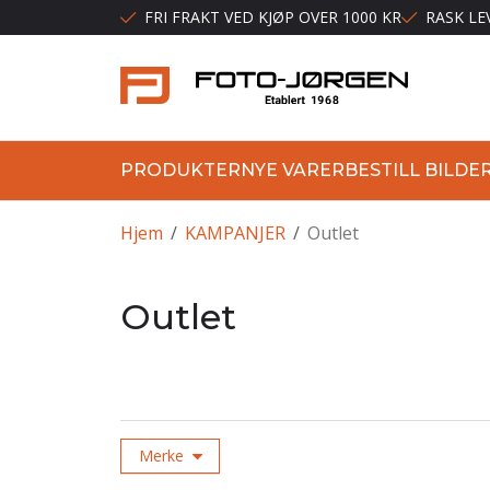
FRI FRAKT VED KJØP OVER 1000 KR
RASK LE
PRODUKTER
NYE VARER
BESTILL BILDE
Hjem
/
KAMPANJER
/
Outlet
Outlet
Merke