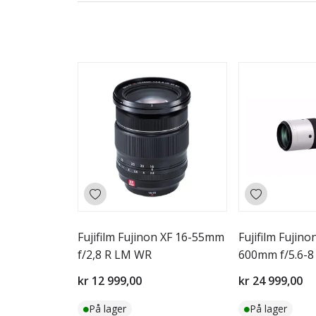
Fujifilm Fujinon XF 16-55mm
Fujifilm Fujino
f/2,8 R LM WR
600mm f/5.6-8
kr 12 999,00
kr 24 999,00
På lager
På lager