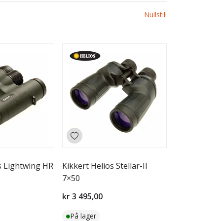
Nullstill
s Lightwing HR
Kikkert Helios Stellar-II
7×50
kr 3 495,00
På lager