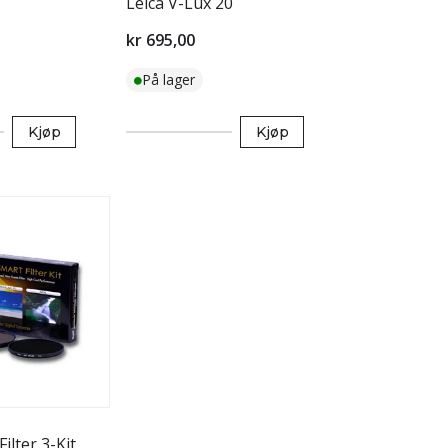
Leica V-Lux 20
/ZS1/ZS3/LS85
kr 695,00
På lager
Kjøp
Kjøp
ilter 3-Kit