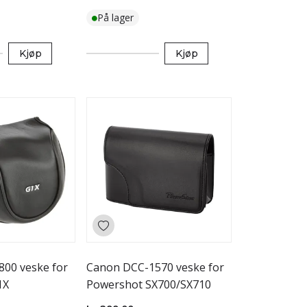
På lager
Kjøp
Kjøp
00 veske for
Canon DCC-1570 veske for
1X
Powershot SX700/SX710