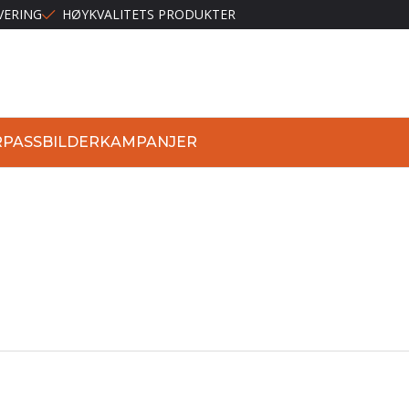
VERING
HØYKVALITETS PRODUKTER
R
PASSBILDER
KAMPANJER