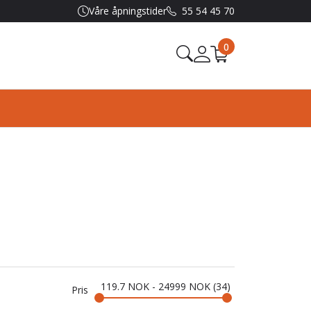
Våre åpningstider
55 54 45 70
0
119.7
NOK
-
24999
NOK
34
Pris