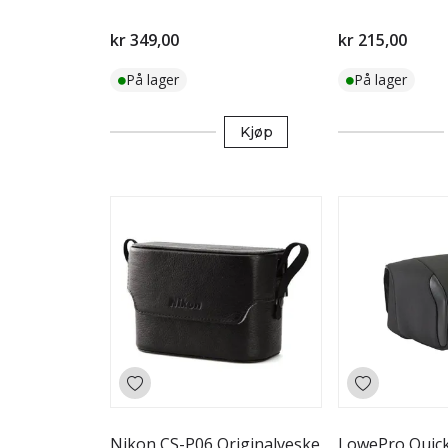
kr 349,00
kr 215,00
På lager
På lager
Kjøp
Nikon CS-P06 Originalveske
LowePro Quick