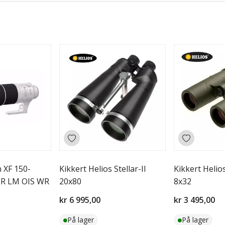
n XF 150-
Kikkert Helios Stellar-II
Kikkert Helio
 R LM OIS WR
20x80
8x32
kr 6 995,00
kr 3 495,00
På lager
På lager