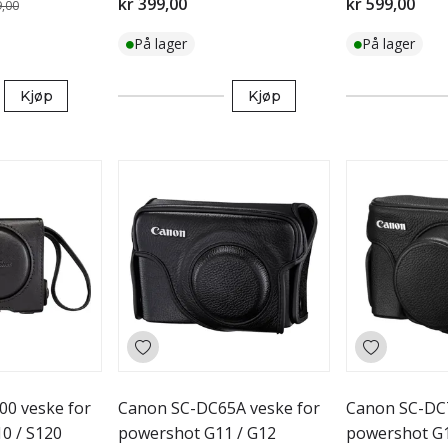
kr 399,00
kr 599,00
9,00
På lager
På lager
Kjøp
Kjøp
0 veske for
Canon SC-DC65A veske for
Canon SC-DC7
0 / S120
powershot G11 / G12
powershot G