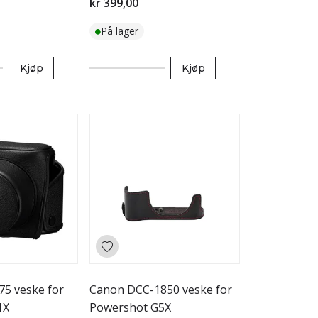
kr 399,00
På lager
Kjøp
Kjøp
5 veske for
Canon DCC-1850 veske for
1X
Powershot G5X