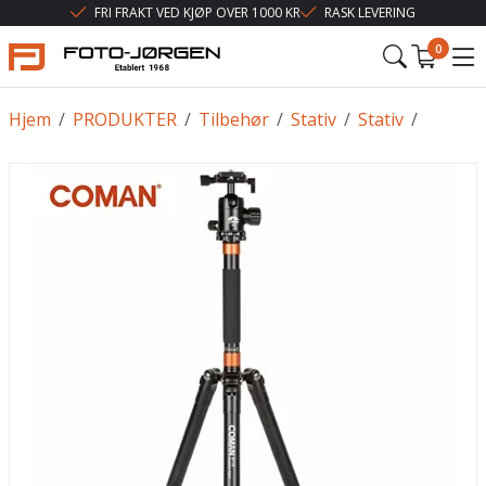
FRI FRAKT VED KJØP OVER 1000 KR
RASK LEVERING
0
Hjem
/
PRODUKTER
/
Tilbehør
/
Stativ
/
Stativ
/