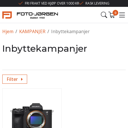
FRI FRAKT VED KJØP OVER 1000 KR
RASK LEVERING
0
Hjem
/
KAMPANJER
/
Inbyttekampanjer
Inbyttekampanjer
Filter