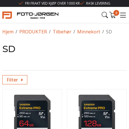
FRI FRAKT VED KJØP OVER 1000 KR
RASK LEVERING
0
Hjem
/
PRODUKTER
/
Tilbehør
/
Minnekort
/
SD
SD
Filter