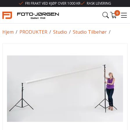
FRI FRAKT VED KJØP OVER 1000 KR
RASK LEVERING
0
Hjem
/
PRODUKTER
/
Studio
/
Studio Tilbehør
/