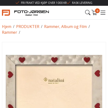
FRI FRAKT VED KJØP OVER 1000 KR
RASK LEVERING
0
Hjem
/
PRODUKTER
/
Rammer, Album og Film
/
Rammer
/