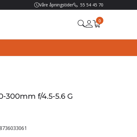
Våre åpningstider
55 54 45 70
0
0-300mm f/4.5-5.6 G
8736033061