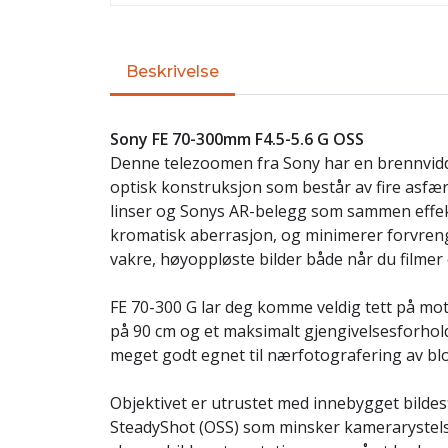
Beskrivelse
Sony FE 70-300mm F4.5-5.6 G OSS
Denne telezoomen fra Sony har en brennvid
optisk konstruksjon som består av fire asfær
linser og Sonys AR-belegg som sammen effek
kromatisk aberrasjon, og minimerer forvrengn
vakre, høyoppløste bilder både når du filmer
FE 70-300 G lar deg komme veldig tett på mo
på 90 cm og et maksimalt gjengivelsesforhol
meget godt egnet til nærfotografering av bl
Objektivet er utrustet med innebygget bildest
SteadyShot (OSS) som minsker kamerarystelser