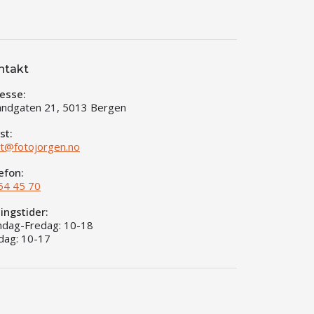
ntakt
esse:
andgaten 21, 5013 Bergen
st:
t@fotojorgen.no
efon:
54 45 70
ingstider:
dag-Fredag: 10-18
dag: 10-17