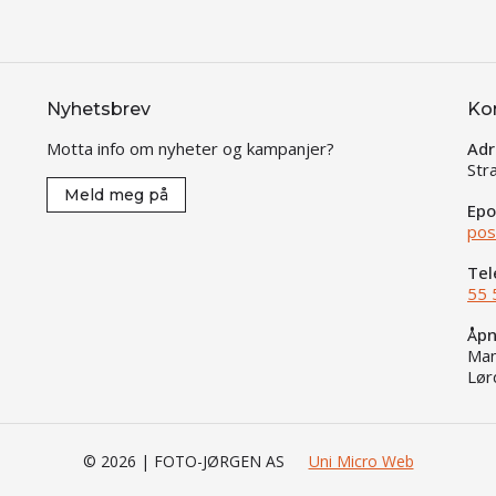
Nyhetsbrev
Ko
Motta info om nyheter og kampanjer?
Adr
Str
Meld meg på
Epo
pos
Tel
55 
Åpn
Man
Lør
© 2026 | FOTO-JØRGEN AS
Uni Micro Web