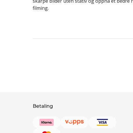
skarpe bilder uten stativ og oppnå et bedre 
filming.
Betaling