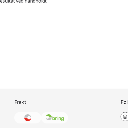
resultat ved håndholdt
Frakt
Føl