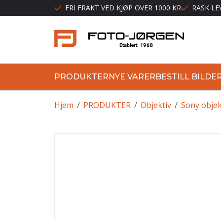
FRI FRAKT VED KJØP OVER 1000 KR
RASK LE
PRODUKTER
NYE VARER
BESTILL BILDE
Hjem
/
PRODUKTER
/
Objektiv
/
Sony objek