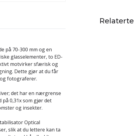
Relaterte
de på 70-300 mm og en
iske glasselementer, to ED-
tivt motvirker sfærisk og
ing. Dette gjør at du får
 og fotograferer.
tiver; det har en nærgrense
d på 0,31x som gjør det
omster og insekter.
abilisator Optical
, slik at du lettere kan ta