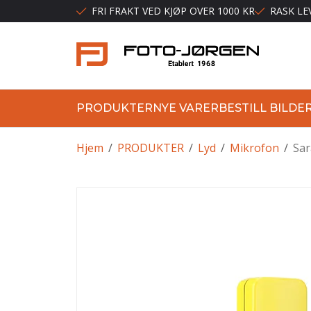
FRI FRAKT VED KJØP OVER 1000 KR
RASK LE
PRODUKTER
NYE VARER
BESTILL BILDE
Hjem
/
PRODUKTER
/
Lyd
/
Mikrofon
/
Sar