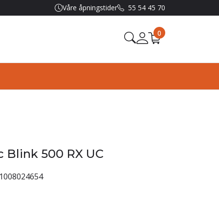
Våre åpningstider
55 54 45 70
0
 Blink 500 RX UC
1008024654