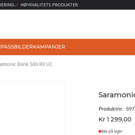
VERING
HØYKVALITETS PRODUKTER
R
PASSBILDER
KAMPANJER
amonic Blink 500 RX UC
Saramonic
Produktnr.
697
Kr 1 299,00
Ikke på lager