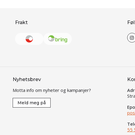
Frakt
Føl
Nyhetsbrev
Ko
Motta info om nyheter og kampanjer?
Adr
Str
Meld meg på
Epo
pos
Tel
55 