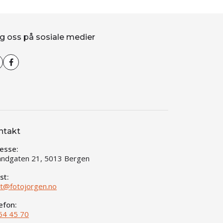
g oss på sosiale medier
ntakt
esse:
andgaten 21, 5013 Bergen
st:
t@fotojorgen.no
efon:
54 45 70