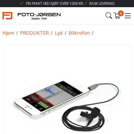
FRI FRAKT VED KJØP OVER 1000 KR
RASK LEVERING
0
Hjem
/
PRODUKTER
/
Lyd
/
Mikrofon
/