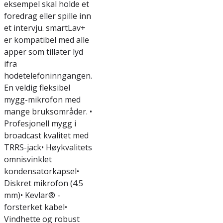
eksempel skal holde et
foredrag eller spille inn
et intervju. smartLav+
er kompatibel med alle
apper som tillater lyd
ifra
hodetelefoninngangen.
En veldig fleksibel
mygg-mikrofon med
mange bruksområder. •
Profesjonell mygg i
broadcast kvalitet med
TRRS-jack• Høykvalitets
omnisvinklet
kondensatorkapsel•
Diskret mikrofon (4.5
mm)• Kevlar® -
forsterket kabel•
Vindhette og robust