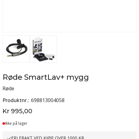
Røde SmartLav+ mygg
Røde
Produktnr.
698813004058
Kr 995,00
Ikke på lager
FRI FRAKT VED KJØP OVER 1000 KR