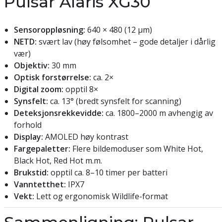
Pulsar Alaris XG30
Sensoroppløsning:
640 × 480 (12 μm)
NETD:
svært lav (høy følsomhet – gode detaljer i dårlig
vær)
Objektiv:
30 mm
Optisk forstørrelse:
ca. 2×
Digital zoom:
opptil 8×
Synsfelt:
ca. 13° (bredt synsfelt for scanning)
Deteksjonsrekkevidde:
ca. 1800–2000 m avhengig av
forhold
Display:
AMOLED høy kontrast
Fargepaletter:
Flere bildemoduser som White Hot,
Black Hot, Red Hot m.m.
Brukstid:
opptil ca. 8–10 timer per batteri
Vanntetthet:
IPX7
Vekt:
Lett og ergonomisk Wildlife-format