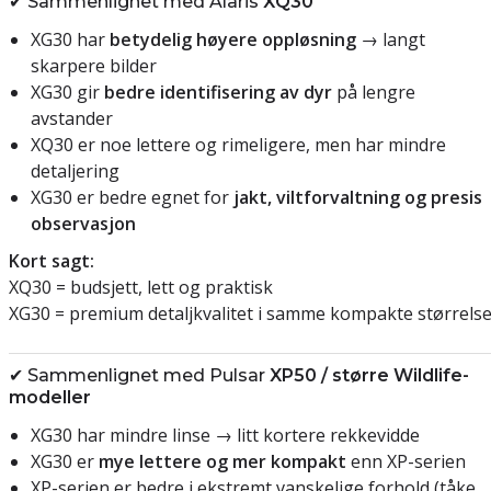
✔ Sammenlignet med Alaris
XQ30
XG30 har
betydelig høyere oppløsning
→ langt
skarpere bilder
XG30 gir
bedre identifisering av dyr
på lengre
avstander
XQ30 er noe lettere og rimeligere, men har mindre
detaljering
XG30 er bedre egnet for
jakt, viltforvaltning og presis
observasjon
Kort sagt:
XQ30 = budsjett, lett og praktisk
XG30 = premium detaljkvalitet i samme kompakte størrels
✔ Sammenlignet med Pulsar
XP50 / større Wildlife-
modeller
XG30 har mindre linse → litt kortere rekkevidde
XG30 er
mye lettere og mer kompakt
enn XP-serien
XP-serien er bedre i ekstremt vanskelige forhold (tåke,