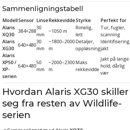
Sammenligningstabell
Modell
Sensor
Linse
Rekkevidde
Styrke
Perfekt for
Alaris
30
Rimelig,
Tur, fugler,
384×288
~1050 m
XQ30
mm
lett
scanning
Alaris
30
~1800–2000
Detaljer,
Identifisering
640×480
XG30
mm
m
oppløsning
jakt
Alaris
Jakt på lange
XP50 /
50
~2000–2300
Maks
640×480
hold, dårlig
XP-
mm
m
rekkevidde
vær
serien
Hvordan Alaris XG30 skiller
seg fra resten av Wildlife-
serien