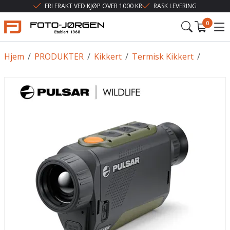
FRI FRAKT VED KJØP OVER 1000 KR
RASK LEVERING
0
Hjem
/
PRODUKTER
/
Kikkert
/
Termisk Kikkert
/