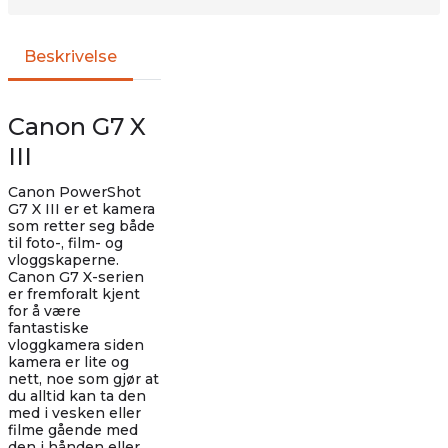
Beskrivelse
Canon G7 X
III
Canon PowerShot
G7 X III er et kamera
som retter seg både
til foto-, film- og
vloggskaperne.
Canon G7 X-serien
er fremforalt kjent
for å være
fantastiske
vloggkamera siden
kamera er lite og
nett, noe som gjør at
du alltid kan ta den
med i vesken eller
filme gående med
den i hånden eller