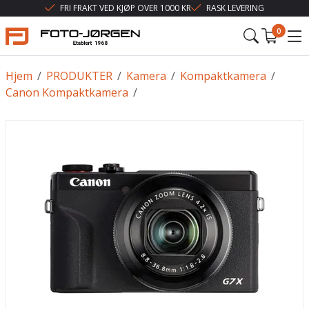
FRI FRAKT VED KJØP OVER 1000 KR
RASK LEVERING
0
Hjem
/
PRODUKTER
/
Kamera
/
Kompaktkamera
/
Canon Kompaktkamera
/