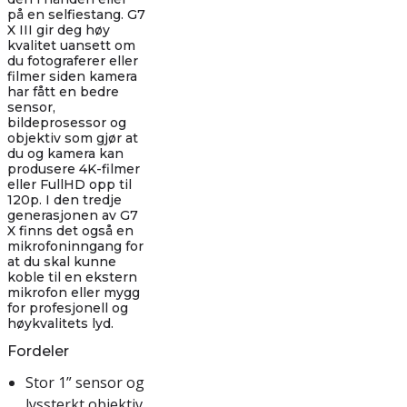
på en selfiestang. G7
X III gir deg høy
kvalitet uansett om
du fotograferer eller
filmer siden kamera
har fått en bedre
sensor,
bildeprosessor og
objektiv som gjør at
du og kamera kan
produsere 4K-filmer
eller FullHD opp til
120p. I den tredje
generasjonen av G7
X finns det også en
mikrofoninngang for
at du skal kunne
koble til en ekstern
mikrofon eller mygg
for profesjonell og
høykvalitets lyd.
Fordeler
Stor 1” sensor og
lyssterkt objektiv