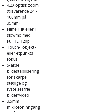
4.2X optisk zoom
(tilsvarende 24 -
100mm på
35mm)
Filme i 4K eller i
slowmo med
FullHD 120p
Touch-, objekt-
eller etpunkts
fokus
5-akse
bildestabilisering
for skarpe,
stødige og
rystelsesfrie
bilder/video
3.5mm
mikrofoninngang