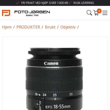
FRI FRAKT VED KJØP OVER 1000 KR
RASK LEVERING
0
Hjem
/
PRODUKTER
/
Brukt
/
Objektiv
/