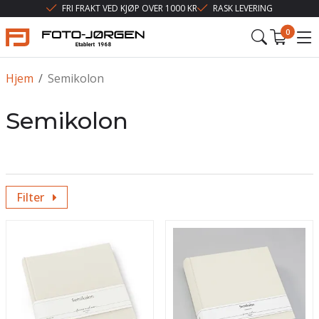
FRI FRAKT VED KJØP OVER 1000 KR
RASK LEVERING
0
Hjem
/
Semikolon
Semikolon
Filter