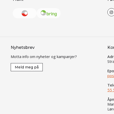
Nyhetsbrev
Ko
Motta info om nyheter og kampanjer?
Adr
Str
Meld meg på
Epo
pos
Tel
55 
Åpn
Man
Lør