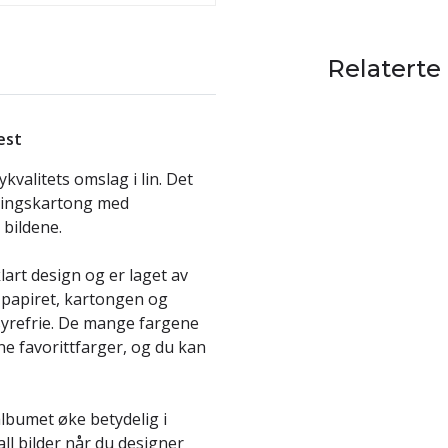
Relaterte
est
valitets omslag i lin. Det
eringskartong med
bildene.
art design og er laget av
n-papiret, kartongen og
syrefrie. De mange fargene
ine favorittfarger, og du kan
lbumet øke betydelig i
all bilder når du designer