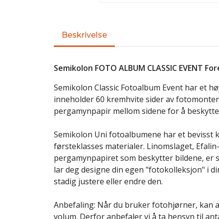
Beskrivelse
Semikolon FOTO ALBUM CLASSIC EVENT For
Semikolon Classic Fotoalbum Event har et høyk
inneholder 60 kremhvite sider av fotomont
pergamynpapir mellom sidene for å beskytte 
Semikolon Uni fotoalbumene har et bevisst kl
førsteklasses materialer. Linomslaget, Efali
pergamynpapiret som beskytter bildene, er 
lar deg designe din egen "fotokolleksjon" i d
stadig justere eller endre den.
Anbefaling: Når du bruker fotohjørner, kan a
volum. Derfor anbefaler vi å ta hensyn til ant