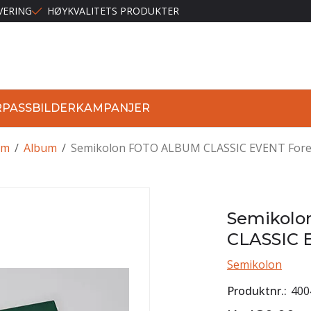
VERING
HØYKVALITETS PRODUKTER
R
PASSBILDER
KAMPANJER
lm
/
Album
/
Semikolon FOTO ALBUM CLASSIC EVENT Fore
Semikol
CLASSIC 
Semikolon
Produktnr.
400