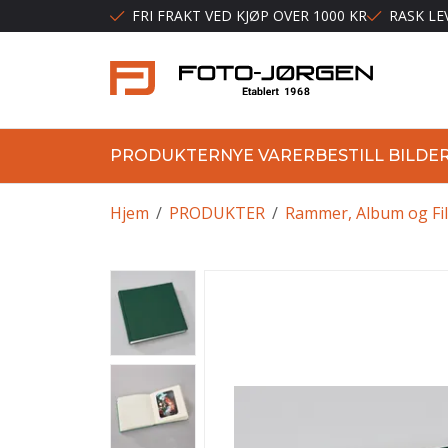
FRI FRAKT VED KJØP OVER 1000 KR
RASK LE
PRODUKTER
NYE VARER
BESTILL BILDE
Hjem
/
PRODUKTER
/
Rammer, Album og Fi