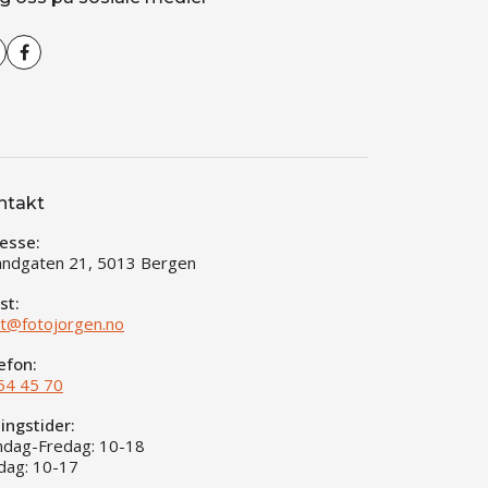
ntakt
esse:
andgaten 21, 5013 Bergen
st:
t@fotojorgen.no
efon:
54 45 70
ingstider:
dag-Fredag: 10-18
dag: 10-17