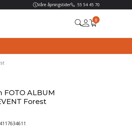
Våre åpningstider
55 54 45 70
0
st
on FOTO ALBUM
EVENT Forest
4117634611