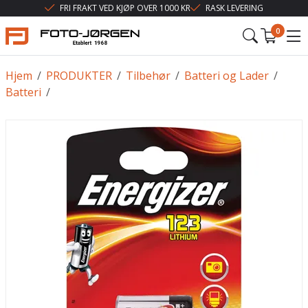
FRI FRAKT VED KJØP OVER 1000 KR
RASK LEVERING
0
Hjem
/
PRODUKTER
/
Tilbehør
/
Batteri og Lader
/
Batteri
/