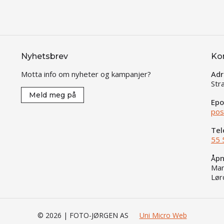
Nyhetsbrev
Ko
Motta info om nyheter og kampanjer?
Adr
Str
Meld meg på
Epo
pos
Tel
55 
Åpn
Man
Lør
© 2026 | FOTO-JØRGEN AS
Uni Micro Web