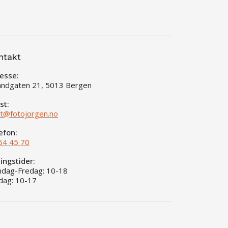
ntakt
esse:
andgaten 21, 5013 Bergen
st:
t@fotojorgen.no
efon:
54 45 70
ingstider:
dag-Fredag: 10-18
dag: 10-17