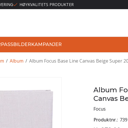
VERING
HØYKVALITETS PRODUKTER
R
PASSBILDER
KAMPANJER
lm
/
Album
/
Album Focus Base Line Canvas Beige Super 2
Album Fo
Canvas Be
Focus
Produktnr.
739