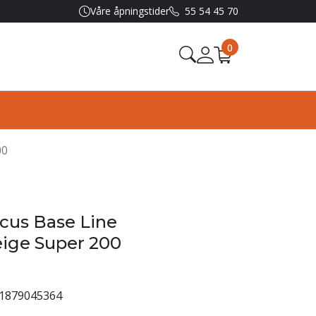
Våre åpningstider
55 54 45 70
0
00
cus Base Line
ige Super 200
1879045364