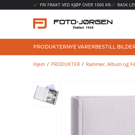
FRI FRAKT VED KJØP OVER 1000 KR
RASK LE
PRODUKTER
NYE VARER
BESTILL BILDE
Hjem
/
PRODUKTER
/
Rammer, Album og Fi