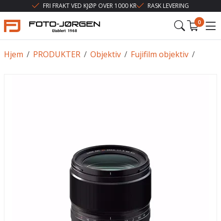
FRI FRAKT VED KJØP OVER 1000 KR
RASK LEVERING
0
Hjem
/
PRODUKTER
/
Objektiv
/
Fujifilm objektiv
/