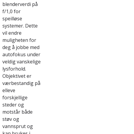
blenderverdi på
f/1,0 for
speilløse
systemer. Dette
vil endre
muligheten for
deg å jobbe med
autofokus under
veldig vanskelige
lysforhold.
Objektivet er
værbestandig på
elleve
forskjellige
steder og
motstår både
støv og
vannsprut og
kan brukes i