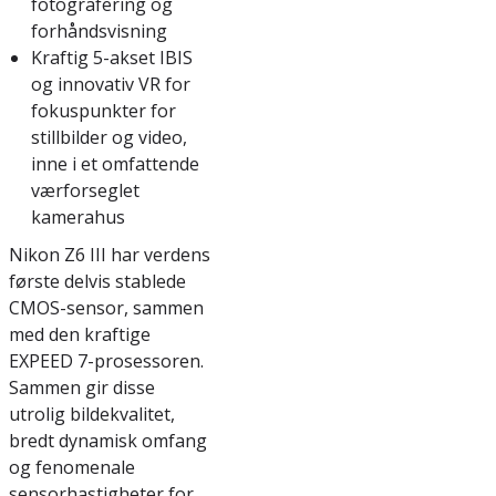
fotografering og
forhåndsvisning
Kraftig 5-akset IBIS
og innovativ VR for
fokuspunkter for
stillbilder og video,
inne i et omfattende
værforseglet
kamerahus
Nikon Z6 III har verdens
første delvis stablede
CMOS-sensor, sammen
med den kraftige
EXPEED 7-prosessoren.
Sammen gir disse
utrolig bildekvalitet,
bredt dynamisk omfang
og fenomenale
sensorhastigheter for