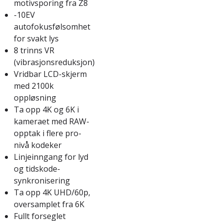
motivsporing fra Z8
-10EV
autofokusfølsomhet
for svakt lys
8 trinns VR
(vibrasjonsreduksjon)
Vridbar LCD-skjerm
med 2100k
oppløsning
Ta opp 4K og 6K i
kameraet med RAW-
opptak i flere pro-
nivå kodeker
Linjeinngang for lyd
og tidskode-
synkronisering
Ta opp 4K UHD/60p,
oversamplet fra 6K
Fullt forseglet