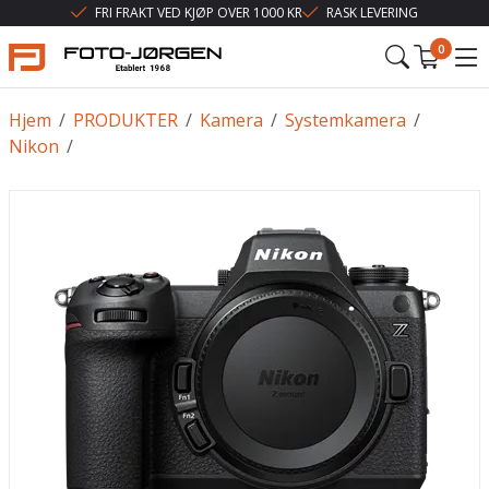
FRI FRAKT VED KJØP OVER 1000 KR
RASK LEVERING
0
Hjem
/
PRODUKTER
/
Kamera
/
Systemkamera
/
Nikon
/