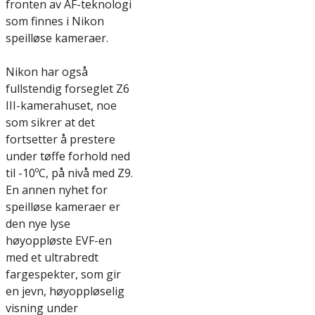
fronten av AF-teknologi
som finnes i Nikon
speilløse kameraer.
Nikon har også
fullstendig forseglet Z6
III-kamerahuset, noe
som sikrer at det
fortsetter å prestere
under tøffe forhold ned
til -10ºC, på nivå med Z9.
En annen nyhet for
speilløse kameraer er
den nye lyse
høyoppløste EVF-en
med et ultrabredt
fargespekter, som gir
en jevn, høyoppløselig
visning under