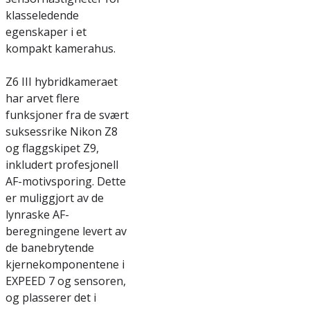
klasseledende
egenskaper i et
kompakt kamerahus.
Z6 III hybridkameraet
har arvet flere
funksjoner fra de svært
suksessrike Nikon Z8
og flaggskipet Z9,
inkludert profesjonell
AF-motivsporing. Dette
er muliggjort av de
lynraske AF-
beregningene levert av
de banebrytende
kjernekomponentene i
EXPEED 7 og sensoren,
og plasserer det i