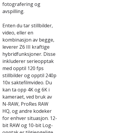
fotografering og
avspilling.
Enten du tar stillbilder,
video, eller en
kombinasjon av begge,
leverer Z6 III kraftige
hybridfunksjoner. Disse
inkluderer serieopptak
med opptil 120 fps
stillbilder og opptil 240p
10x saktefilmvideo. Du
kan ta opp 4K og 6K i
kameraet, ved bruk av
N-RAW, ProRes RAW
HQ, og andre kodeker
for enhver situasjon. 12-
bit RAW og 10-bit Log-
opptak er tilgjengelige,