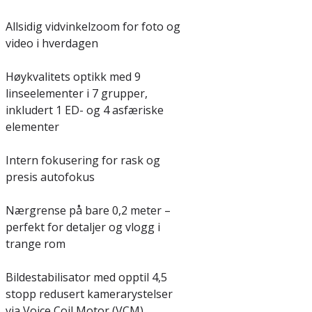
Allsidig vidvinkelzoom for foto og
video i hverdagen
Høykvalitets optikk med 9
linseelementer i 7 grupper,
inkludert 1 ED- og 4 asfæriske
elementer
Intern fokusering for rask og
presis autofokus
Nærgrense på bare 0,2 meter –
perfekt for detaljer og vlogg i
trange rom
Bildestabilisator med opptil 4,5
stopp redusert kamerarystelser
via Voice Coil Motor (VCM)