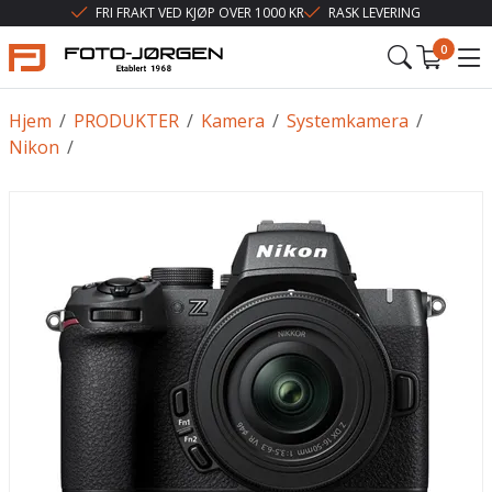
FRI FRAKT VED KJØP OVER 1000 KR
RASK LEVERING
0
Hjem
/
PRODUKTER
/
Kamera
/
Systemkamera
/
Nikon
/