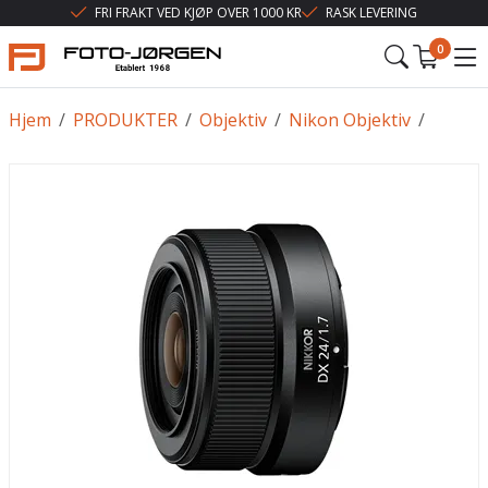
FRI FRAKT VED KJØP OVER 1000 KR
RASK LEVERING
0
Hjem
/
PRODUKTER
/
Objektiv
/
Nikon Objektiv
/