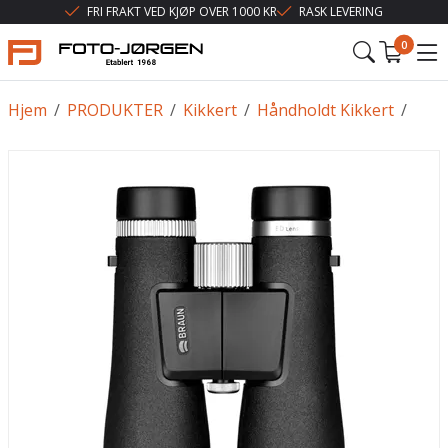
FRI FRAKT VED KJØP OVER 1000 KR
RASK LEVERING
0
Hjem
/
PRODUKTER
/
Kikkert
/
Håndholdt Kikkert
/