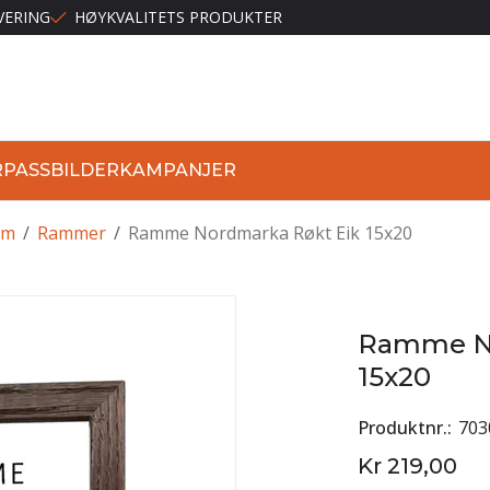
VERING
HØYKVALITETS PRODUKTER
R
PASSBILDER
KAMPANJER
lm
/
Rammer
/
Ramme Nordmarka Røkt Eik 15x20
Ramme No
15x20
Produktnr.
703
Kr 219,00