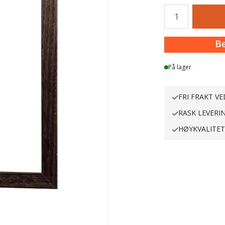
Antall
På lager
FRI FRAKT VE
RASK LEVERI
HØYKVALITE