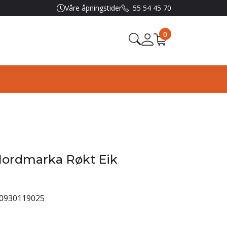
Våre åpningstider
55 54 45 70
0
rdmarka Røkt Eik
0930119025