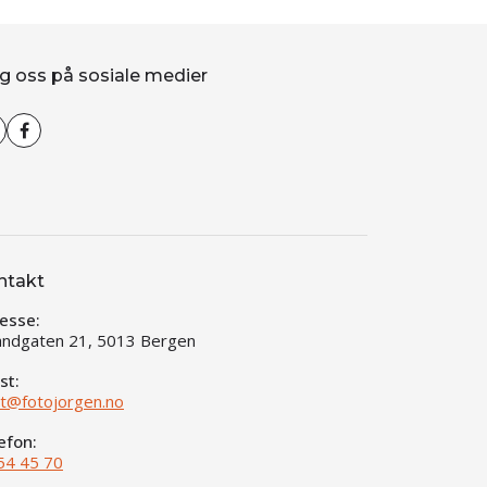
g oss på sosiale medier
ntakt
esse:
andgaten 21, 5013 Bergen
st:
t@fotojorgen.no
efon:
54 45 70