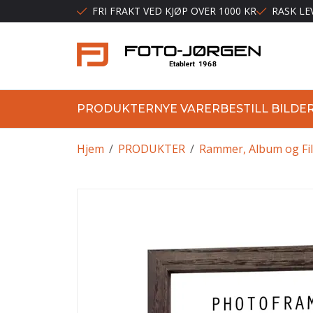
FRI FRAKT VED KJØP OVER 1000 KR
RASK LE
PRODUKTER
NYE VARER
BESTILL BILDE
Hjem
/
PRODUKTER
/
Rammer, Album og Fi