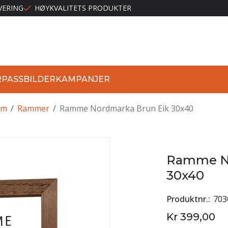
VERING
HØYKVALITETS PRODUKTER
R
PASSBILDER
KAMPANJER
lm
/
Rammer
/
Ramme Nordmarka Brun Eik 30x40
Ramme No
30x40
Produktnr.
703
Kr 399,00