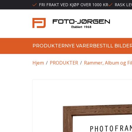
FRI FRAKT VED KJØP OVER 1000 KR
RASK LE
PRODUKTER
NYE VARER
BESTILL BILDE
Hjem
/
PRODUKTER
/
Rammer, Album og Fi