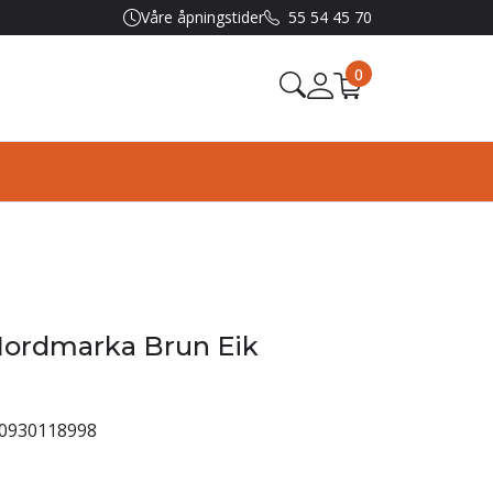
Våre åpningstider
55 54 45 70
0
rdmarka Brun Eik
0930118998