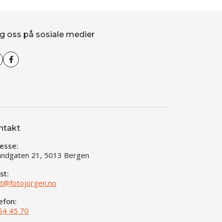
g oss på sosiale medier
ntakt
esse:
andgaten 21, 5013 Bergen
st:
t@fotojorgen.no
efon:
54 45 70