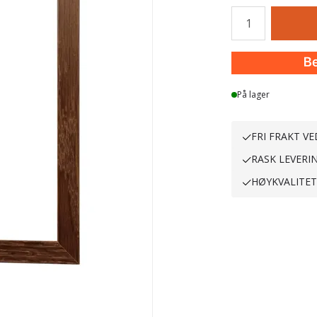
Antall
På lager
FRI FRAKT VE
RASK LEVERI
HØYKVALITE