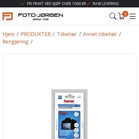
FRI FRAKT VED KJØP OVER 1000 KR
RASK LEVERING
0
Hjem
/
PRODUKTER
/
Tilbehør
/
Annet tilbehør
/
Rengjøring
/