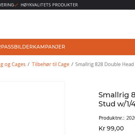
VERING
HØYKVALITETS PRODUKTER
R
PASSBILDER
KAMPANJER
g og Cages
/
Tilbehør til Cage
/
Smallrig 828 Double Head 
Smallrig 
Stud w/1/4
Produktnr.
202
Kr 99,00