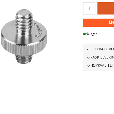
Antall
På lager
FRI FRAKT VE
RASK LEVERI
HØYKVALITE