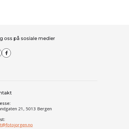
g oss på sosiale medier
ntakt
esse:
andgaten 21, 5013 Bergen
st:
t@fotojorgen.no