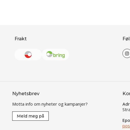
Frakt
Føl
Nyhetsbrev
Ko
Motta info om nyheter og kampanjer?
Adr
Str
Meld meg på
Epo
pos