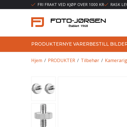
FRI FRAKT VED KJØP OVER 1000 KR
RASK LE
PRODUKTER
NYE VARER
BESTILL BILDE
Hjem
/
PRODUKTER
/
Tilbehør
/
Kamerarig