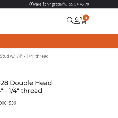
Våre åpningstider
55 54 45 70
0
Stud w/1/4" - 1/4" thread
828 Double Head
" - 1/4" thread
0001536