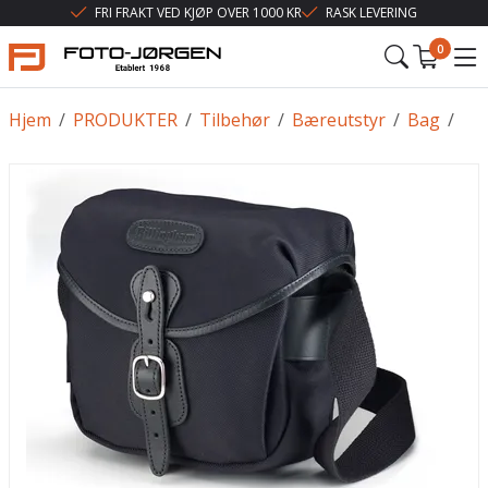
FRI FRAKT VED KJØP OVER 1000 KR
RASK LEVERING
0
Hjem
/
PRODUKTER
/
Tilbehør
/
Bæreutstyr
/
Bag
/