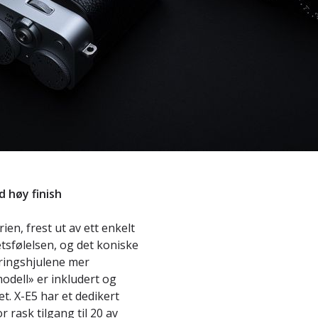
d høy finish
ien, frest ut av ett enkelt
tsfølelsen, og det koniske
eringshjulene mer
modell» er inkludert og
. X-E5 har et dedikert
 rask tilgang til 20 av