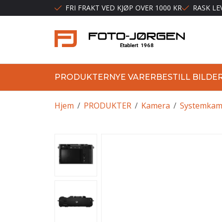
FRI FRAKT VED KJØP OVER 1000 KR
RASK LE
PRODUKTER
NYE VARER
BESTILL BILDE
Hjem
/
PRODUKTER
/
Kamera
/
Systemkam