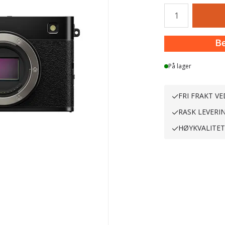
Antall
På lager
FRI FRAKT VE
RASK LEVERI
HØYKVALITE