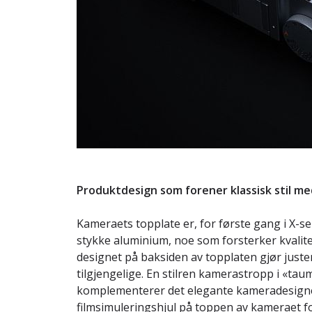
Produktdesign som forener klassisk stil me
Kameraets topplate er, for første gang i X-ser
stykke aluminium, noe som forsterker kvalite
designet på baksiden av topplaten gjør just
tilgjengelige. En stilren kamerastropp i «tau
komplementerer det elegante kameradesignet
filmsimuleringshjul på toppen av kameraet for