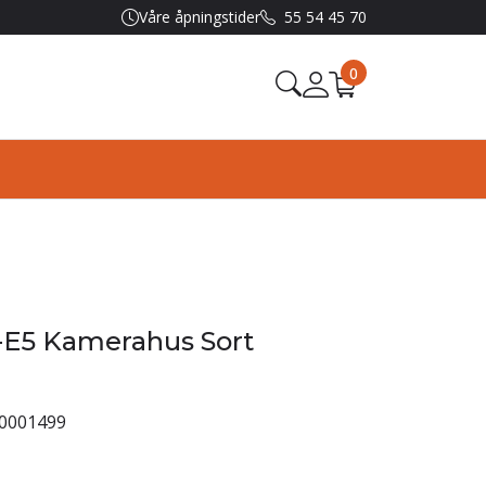
Våre åpningstider
55 54 45 70
0
X-E5 Kamerahus Sort
0001499
0