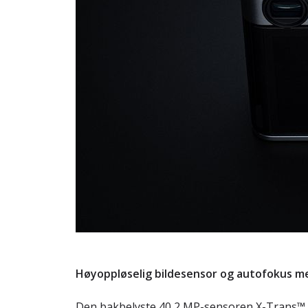
Høyoppløselig bildesensor og autofokus m
Den bakbelyste 40,2 MP-sensoren X-Trans™ 