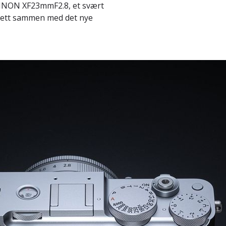
JINON XF23mmF2.8, et svært
 sett sammen med det nye