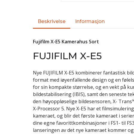
Beskrivelse
Informasjon
Fujifilm X-E5 Kamerahus Sort
FUJIFILM X-E5
Nye FUJIFILM X-E5 kombinerer fantastisk bild
format med iøyenfallende design og en følelse 
for sin kompakte størrelse, og en vekt på k
bildestabilisering (IBIS), samt den seneste te
den høyoppløselige bildesensoren, X- Trans
X-Processor 5. Nye X-E5 har et filmsimulerin
kameraet, og blir det første kameraet i serie
dine egne favorittkombinasjoner i FS1- til F
lanseringen av det nye kameraet kommer ogs