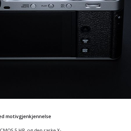
ed motivgjenkjennelse
CMOS 5 HR, og den raske X-