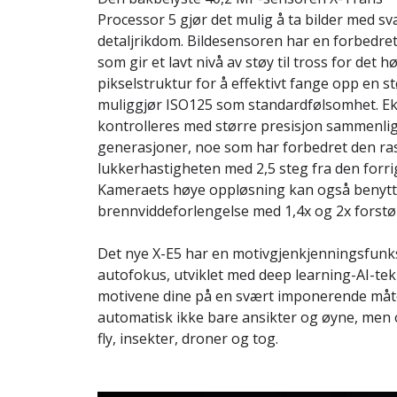
Processor 5 gjør det mulig å ta bilder med s
detaljrikdom. Bildesensoren har en forbedre
som gir et lavt nivå av støy til tross for det h
pikselstruktur for å effektivt fange opp en 
muliggjør ISO125 som standardfølsomhet. E
kontrolleres med større presisjon sammenlig
generasjoner, noe som har forbedret den ra
lukkerhastigheten med 2,5 steg fra den forrig
Kameraets høye oppløsning kan også benyttes
brennviddeforlengelse med 1,4x og 2x forstør
Det nye X-E5 har en motivgjenkjenningsfunk
autofokus, utviklet med deep learning-AI-te
motivene dine på en svært imponerende måt
automatisk ikke bare ansikter og øyne, men og
fly, insekter, droner og tog.