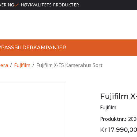
VERING
HØYKVALITETS PRODUKTER
R
PASSBILDER
KAMPANJER
era
/
Fujifilm
/
Fujifilm X-E5 Kamerahus Sort
Fujifilm 
Fujifilm
Produktnr.
202
Kr 17 990,0