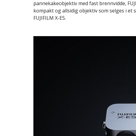
pannekakeobjektiv med fast brennvidde, FU
kompakt og allsidig objektiv som selges i et
FUJIFILM X-E5.