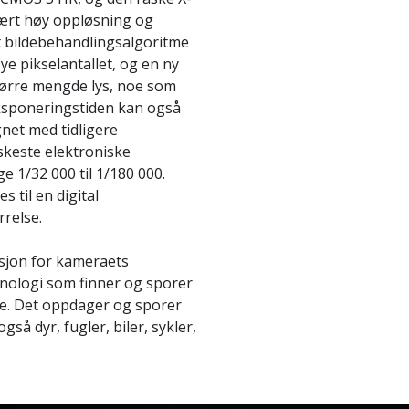
vært høy oppløsning og
t bildebehandlingsalgoritme
øye pikselantallet, og en ny
større mengde lys, noe som
ksponeringstiden kan også
net med tidligere
skeste elektroniske
e 1/32 000 til 1/180 000.
 til en digital
relse.
sjon for kameraets
knologi som finner og sporer
e. Det oppdager og sporer
så dyr, fugler, biler, sykler,